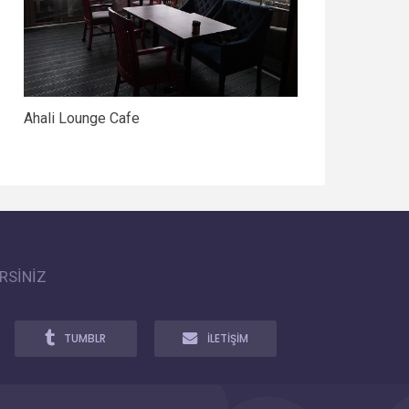
Ahali Lounge Cafe
RSİNİZ
TUMBLR
İLETİŞİM