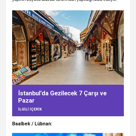
İstanbul’da Gezilecek 7 Çarşı ve
Pazar
ILGILI IÇERIK
Baalbek / Lübnan: