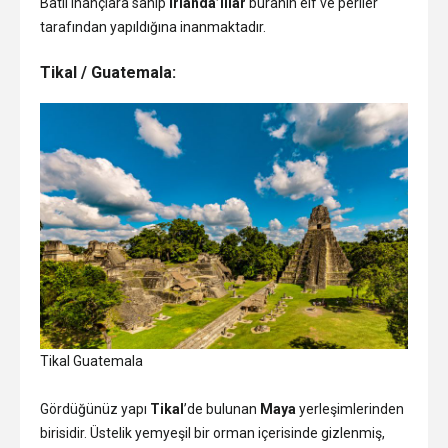
Batıl inançlara sahip
İrlanda’lılar
buranın elf ve periler
tarafından yapıldığına inanmaktadır.
Tikal / Guatemala:
Tikal Guatemala
Gördüğünüz yapı
Tikal
’de bulunan
Maya
yerleşimlerinden
birisidir. Üstelik yemyeşil bir orman içerisinde gizlenmiş,