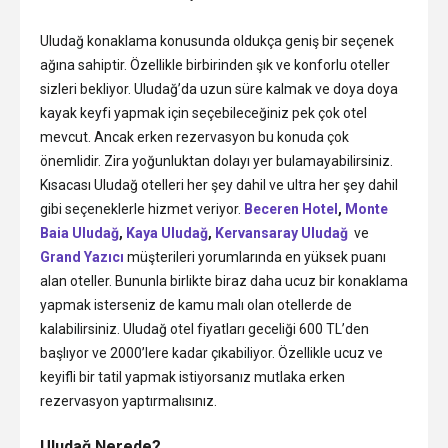
Uludağ konaklama konusunda oldukça geniş bir seçenek
ağına sahiptir. Özellikle birbirinden şık ve konforlu oteller
sizleri bekliyor. Uludağ’da uzun süre kalmak ve doya doya
kayak keyfi yapmak için seçebileceğiniz pek çok otel
mevcut. Ancak erken rezervasyon bu konuda çok
önemlidir. Zira yoğunluktan dolayı yer bulamayabilirsiniz.
Kısacası Uludağ otelleri her şey dahil ve ultra her şey dahil
gibi seçeneklerle hizmet veriyor.
Beceren Hotel
,
Monte
Baia Uludağ
,
Kaya Uludağ
,
Kervansaray Uludağ
ve
Grand Yazıcı
müşterileri yorumlarında en yüksek puanı
alan oteller. Bununla birlikte biraz daha ucuz bir konaklama
yapmak isterseniz de kamu malı olan otellerde de
kalabilirsiniz. Uludağ otel fiyatları geceliği 600 TL’den
başlıyor ve 2000’lere kadar çıkabiliyor. Özellikle ucuz ve
keyifli bir tatil yapmak istiyorsanız mutlaka erken
rezervasyon yaptırmalısınız.
Uludağ Nerede?