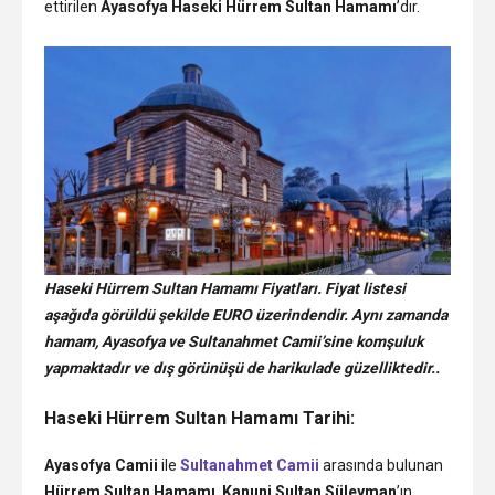
ettirilen
Ayasofya Haseki Hürrem Sultan Hamamı
’dır.
Haseki Hürrem Sultan Hamamı Fiyatları. Fiyat listesi
aşağıda görüldü şekilde EURO üzerindendir. Aynı zamanda
hamam, Ayasofya ve Sultanahmet Camii’sine komşuluk
yapmaktadır ve dış görünüşü de harikulade güzelliktedir..
Haseki Hürrem Sultan Hamamı Tarihi:
Ayasofya Camii
ile
Sultanahmet Camii
arasında bulunan
Hürrem Sultan Hamamı
,
Kanuni Sultan Süleyman
’ın